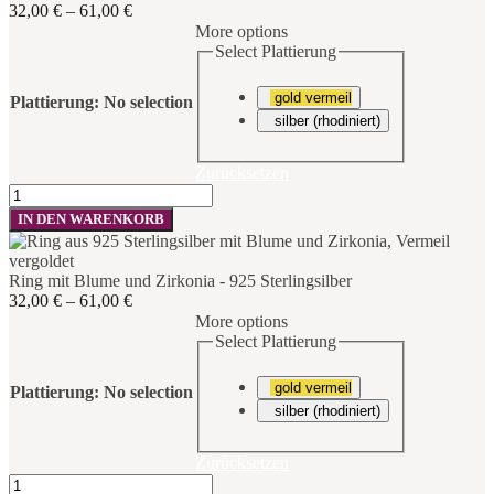
32,00
€
–
61,00
€
More options
Select Plattierung
gold vermeil
Plattierung
:
No selection
silber (rhodiniert)
Zurücksetzen
Ring
mit
IN DEN WARENKORB
Blume
Add
und
to
Zirkonia
Cart
Ring mit Blume und Zirkonia - 925 Sterlingsilber
-
32,00
€
–
61,00
€
925
More options
Sterlingsilber
Select Plattierung
Menge
gold vermeil
Plattierung
:
No selection
silber (rhodiniert)
Zurücksetzen
Ring