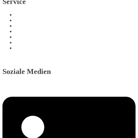
Service
Newsletter
FAQ
Zahlung und Versand
Retoure bei Gastbestellung
Kontakt
Produktsicherheit
Echtheit von Bewertungen
Vertragswiderruf
Soziale Medien
Linkedin