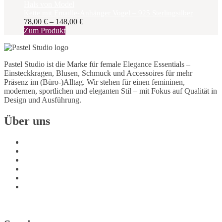
werden
Kette mit Emaille-Anhänger Vogel – 925 Sterlingsilber
78,00
€
–
148,00
€
Dieses
Zum Produkt
Produkt
weist
mehrere
Pastel Studio ist die Marke für female Elegance Essentials –
Varianten
Einsteckkragen, Blusen, Schmuck und Accessoires für mehr
auf.
Präsenz im (Büro-)Alltag. Wir stehen für einen femininen,
Die
modernen, sportlichen und eleganten Stil – mit Fokus auf Qualität in
Optionen
Design und Ausführung.
können
auf
Über uns
der
Produktseite
gewählt
Über uns
werden
AGB
Datenschutz
Widerrufsbelehrung
Impressum
Alle Bewertungen lesen