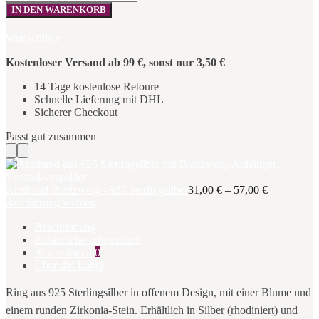
mit
IN DEN WARENKORB
Blume
und
Wunschliste
Zirkonia
-
Kostenloser Versand ab 99 €, sonst nur 3,50 €
925
Sterlingsilber
14 Tage kostenlose Retoure
Menge
Schnelle Lieferung mit DHL
Sicherer Checkout
Passt gut zusammen
Armband Blattzweig - 925 Sterlingsilber
31,00
€
–
57,00
€
Ausführung wählen
Beschreibung
Zusätzliche Information
Rezensionen
0
Über das Label
Ring aus 925 Sterlingsilber in offenem Design, mit einer Blume und
einem runden Zirkonia-Stein. Erhältlich in Silber (rhodiniert) und