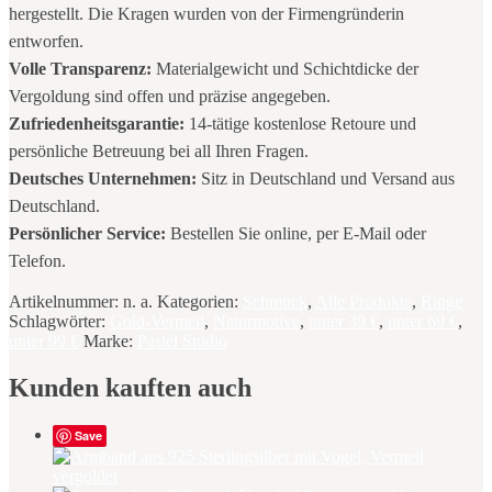
hergestellt. Die Kragen wurden von der Firmengründerin
entworfen.
Volle Transparenz:
Materialgewicht und Schichtdicke der
Vergoldung sind offen und präzise angegeben.
Zufriedenheitsgarantie:
14-tätige kostenlose Retoure und
persönliche Betreuung bei all Ihren Fragen.
Deutsches Unternehmen:
Sitz in Deutschland und Versand aus
Deutschland.
Persönlicher Service:
Bestellen Sie online, per E-Mail oder
Telefon.
Artikelnummer:
n. a.
Kategorien:
Schmuck
,
Alle Produkte
,
Ringe
Schlagwörter:
Gold-Vermeil
,
Naturmotive
,
unter 39 €
,
unter 69 €
,
unter 99 €
Marke:
Pastel Studio
Kunden kauften auch
Save